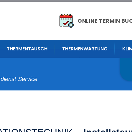
ONLINE TERMIN BU
THERMENTAUSCH
THERMENWARTUNG
KLI
Rufen sie uns jederzeit
ateur ?
tdienst Service