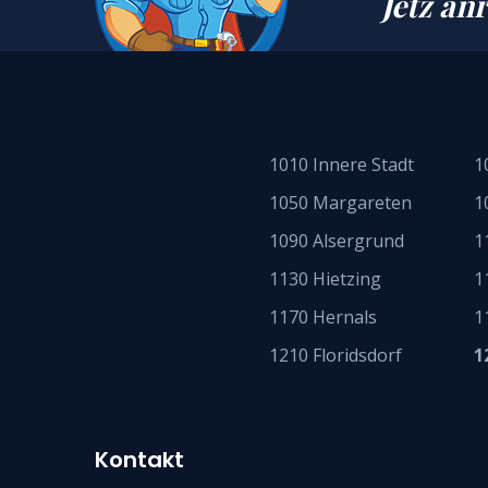
Jetz an
1010 Innere Stadt
1
1050 Margareten
1
1090 Alsergrund
1
1130 Hietzing
1
1170 Hernals
1
1210 Floridsdorf
1
Kontakt