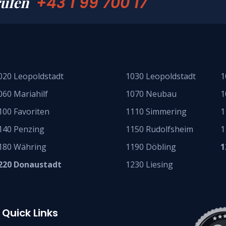
+43 1 99 700 17
rufen
020 Leopoldstadt
1030 Leopoldstadt
1
060 Mariahilf
1070 Neubau
1
100 Favoriten
1110 Simmering
1
140 Penzing
1150 Rudolfsheim
1
180 Währing
1190 Döbling
1
220 Donaustadt
1230 Liesing
Quick Links