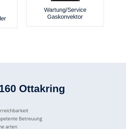
Wartung/Service
Gaskonvektor
ler
1160 Ottakring
rreichbarkeit
mpetente Betreuung
me arten